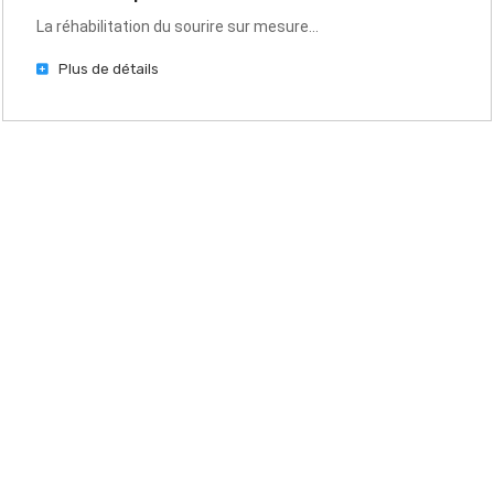
La réhabilitation du sourire sur mesure...
Plus de détails
Clients heureux
Tous nos patients sont très heureux après les traitements
Dentiste très qualifie et la toutes était comme il faut,
Merci Dr Belfellah