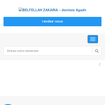
rendez-vous
Toggle n
Cabinet BELFELLAH