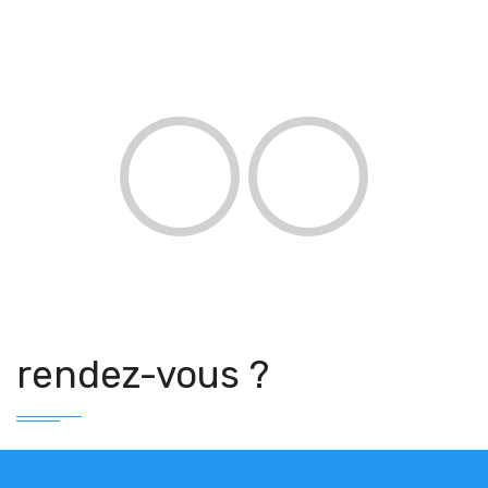
Lorem Ipsum is simply dummy text of the printing
and typesetting industry.Lorem Ipsum is simply
dummy text of the printing and typesetting
amine
Sara
rendez-vous ?